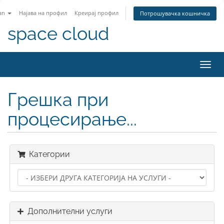
an
Најава на профил
Креирај профил
Потрошувачка кошничка
space cloud
Вклу
ја
нави
Грешка при
процесирање...
Категории
Дополнителни услуги