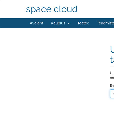
space cloud
Avaleht
Kauplus
Teated
Teadmist
Un
om
E-