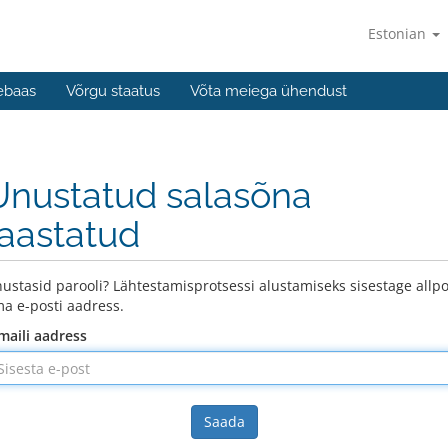
Estonian
ebaas
Võrgu staatus
Võta meiega ühendust
Unustatud salasõna
taastatud
ustasid parooli? Lähtestamisprotsessi alustamiseks sisestage allpo
a e-posti aadress.
maili aadress
Saada